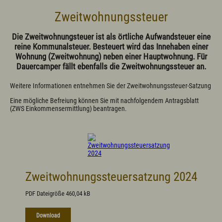
Politik
Zweitwohnungssteuer
Grußwort
Aus dem Gemeinderat
Die Zweitwohnungsteuer ist als örtliche Aufwandsteuer eine
Ortsvorstellung - Chronik
reine Kommunalsteuer. Besteuert wird das Innehaben einer
Politische Vereinigungen
Vereine/Verbände
Wohnung (Zweitwohnung) neben einer Hauptwohnung. Für
Wahlen
Dauercamper fällt ebenfalls die Zweitwohnungssteuer an.
Weitere Informationen entnehmen Sie der Zweitwohnungssteuer-Satzung
Bürgerservice
Eine mögliche Befreiung können Sie mit nachfolgendem Antragsblatt
Ansprechpartner(in)
(ZWS Einkommensermittlung) beantragen.
Bauamt
Bücherei
Einwohnermeldeamt, Passamt
Friedhofsverwaltung
Fundamt
Kämmerei
Kasse
Zweitwohnungssteuersatzung 2024
Marktamt
Standesamt
PDF Dateigröße 460,04 kB
Steueramt
Online ins Rathaus/Bürgerserviceportal
Formulare
Download
Satzungen