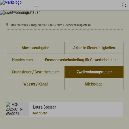
Job-Angebote
Wetter
Amtliche Bekanntmachungen
Markt Wertach
›
Bürgerservice
›
Steueramt
›
Zweitwohnungssteuer
Tourismus Wertach
Aktuelles
Abwasserabgabe
Aktuelle Steuerfälligkeiten
Amtsblatt
Amtliche Bekanntmachungen
Hundesteuer
Fremdenverkehrsbeitrag für Gewerbebetriebe
Anruf-Sammeltaxi, Busse, Bahn
Branchenbuch
Grundsteuer / Gewerbesteuer
Zweitwohnungssteuer
Energie
Job-Angebote
Wasser / Kanal
Mietspiegel
Landkreis Oberallgäu
Marktprodukte "vo eis dahoim"
Marktwärme
Neue Ortsmitte mit Saal
Neue Kindertagesstätte in den Starzlachauen
Laura Speiser
Veranstaltungen
Nachricht
Wertach Themen