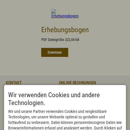
Erhebungsbogen
PDF Dateigröße 222,04 kB
Download
KONTAKT
ONLINE RECHNUNGEN
Markt Wertach
bitte direkt an
Wir verwenden Cookies und andere
Rathausstraße 3
rechnung@wertach.de
87497 Wertach
Oder mit dem
sicheren
Technologien.
DEUTSCHLAND
Kontaktformular:
Tel.
+49 8365 702 10
https://formularserver-
Wir und unsere Partner verwenden Cookies und vergleichbare
Fax +49 8365 702 122
bp.bayern.de/sichererKontakt?
Technologien, um unsere Webseite optimal zu gestalten und
rathaus@wertach.de
caller=89885343764
fortlaufend zu verbessern. Dabei können personenbezogene Daten wie
BEHÖRDENNUMMER 115
ÖFFNUNGSZEITEN
Browserinformationen erfasst und analysiert werden. Durch Klicken auf