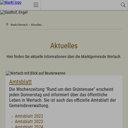
Job-Angebote
Wetter
Amtliche Bekanntmachungen
Markt Wertach
›
Aktuelles
Tourismus Wertach
Aktuelles
Aktuelles
Amtsblatt
Hier finden Sie aktuelle Informationen über die Marktgemeinde Wertach.
Amtliche Bekanntmachungen
Anruf-Sammeltaxi, Busse, Bahn
Branchenbuch
Energie
Job-Angebote
Amtsblatt
Landkreis Oberallgäu
Die Wochenzeitung "Rund um den Grüntensee" erscheint
Marktprodukte "vo eis dahoim"
Marktwärme
jeden Donnerstag und informiert über das öffentliche
Neue Ortsmitte mit Saal
Leben in Wertach. Sie ist auch das offizielle Amtsblatt der
Neue Kindertagesstätte in den Starzlachauen
Gemeindeverwaltung.
Veranstaltungen
Wertach Themen
› Amtsblatt 2022
› Amtsblatt 2023
› Amtsblatt 2024