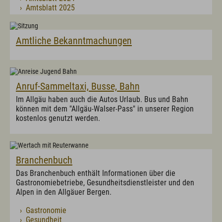
Politik
› Amtsblatt 2025
Grußwort
Aus dem Gemeinderat
Ortsvorstellung - Chronik
Amtliche Bekanntmachungen
Politische Vereinigungen
Vereine/Verbände
Wahlen
Anruf-Sammeltaxi, Busse, Bahn
Bürgerservice
Im Allgäu haben auch die Autos Urlaub. Bus und Bahn
Ansprechpartner(in)
können mit dem "Allgäu-Walser-Pass" in unserer Region
Bauamt
kostenlos genutzt werden.
Bücherei
Einwohnermeldeamt, Passamt
Friedhofsverwaltung
Fundamt
Branchenbuch
Kämmerei
Kasse
Das Branchenbuch enthält Informationen über die
Marktamt
Gastronomiebetriebe, Gesundheitsdienstleister und den
Standesamt
Alpen in den Allgäuer Bergen.
Steueramt
Online ins Rathaus/Bürgerserviceportal
› Gastronomie
Formulare
› Gesundheit
Satzungen