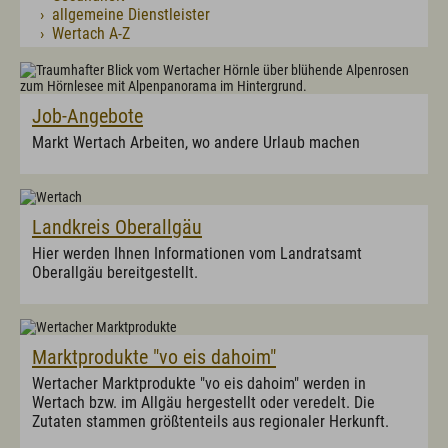
› allgemeine Dienstleister
Gewerbeamt
› Wertach A-Z
Einrichtungen
Abfall / Wertstoffhof
Job-Angebote
Ambulante Krankenpflege
Fachstelle für pflegende Angehörige Oberallgäu
Markt Wertach Arbeiten, wo andere Urlaub machen
Asyl/Migration
Evangelische Kirche
Grundschule Wertach
Katholische Kirche
Landkreis Oberallgäu
Kindergarten / Kinderkrippe
Sozialbeauftragte
Hier werden Ihnen Informationen vom Landratsamt
Tagespflege Wertach
Oberallgäu bereitgestellt.
Kontakt
E-Mail
Tel.: 08365 702 10
Branchenbuch
Webcams
Links
Marktprodukte "vo eis dahoim"
Wertacher Marktprodukte "vo eis dahoim" werden in
Wertach bzw. im Allgäu hergestellt oder veredelt. Die
Zutaten stammen größtenteils aus regionaler Herkunft.