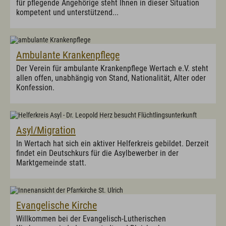
für pflegende Angehörige steht Ihnen in dieser Situation
Politik
kompetent und unterstützend...
Grußwort
Aus dem Gemeinderat
Ortsvorstellung - Chronik
Politische Vereinigungen
Ambulante Krankenpflege
Vereine/Verbände
Wahlen
Der Verein für ambulante Krankenpflege Wertach e.V. steht
allen offen, unabhängig von Stand, Nationalität, Alter oder
Konfession.
Bürgerservice
Ansprechpartner(in)
Bauamt
Bücherei
Asyl/Migration
Einwohnermeldeamt, Passamt
In Wertach hat sich ein aktiver Helferkreis gebildet. Derzeit
Friedhofsverwaltung
findet ein Deutschkurs für die Asylbewerber in der
Fundamt
Marktgemeinde statt.
Kämmerei
Kasse
Marktamt
Standesamt
Steueramt
Evangelische Kirche
Online ins Rathaus/Bürgerserviceportal
Formulare
Willkommen bei der Evangelisch-Lutherischen
Satzungen