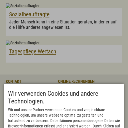
Sozialbeauftragte
Jeder Mensch kann in eine Situation geraten, in der er auf
die Hilfe anderer angewiesen ist.
Tagespflege Wertach
KONTAKT
ONLINE RECHNUNGEN
Markt Wertach
bitte direkt an
Wir verwenden Cookies und andere
Rathausstraße 3
rechnung@wertach.de
87497 Wertach
Oder mit dem
sicheren
Technologien.
DEUTSCHLAND
Kontaktformular:
Tel.
+49 8365 702 10
https://formularserver-
Wir und unsere Partner verwenden Cookies und vergleichbare
Fax +49 8365 702 122
bp.bayern.de/sichererKontakt?
Technologien, um unsere Webseite optimal zu gestalten und
rathaus@wertach.de
caller=89885343764
fortlaufend zu verbessern. Dabei können personenbezogene Daten wie
BEHÖRDENNUMMER 115
ÖFFNUNGSZEITEN
Browserinformationen erfasst und analysiert werden. Durch Klicken auf