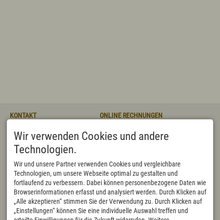
KONTAKT
ONLINE RECHNUNGEN
Markt Wertach
bitte direkt an
Wir verwenden Cookies und andere
Rathausstraße 3
rechnung@wertach.de
87497 Wertach
Oder mit dem
sicheren
Technologien.
DEUTSCHLAND
Kontaktformular:
Tel.
+49 8365 702 10
https://formularserver-
Wir und unsere Partner verwenden Cookies und vergleichbare
Fax +49 8365 702 122
bp.bayern.de/sichererKontakt?
Technologien, um unsere Webseite optimal zu gestalten und
rathaus@wertach.de
caller=89885343764
fortlaufend zu verbessern. Dabei können personenbezogene Daten wie
BEHÖRDENNUMMER 115
ÖFFNUNGSZEITEN
Browserinformationen erfasst und analysiert werden. Durch Klicken auf
Von Montag bis Freitag ist die
Mo, Di, Do,
08:00-12:00
„Alle akzeptieren“ stimmen Sie der Verwendung zu. Durch Klicken auf
Fr
Tel.: 115 in Stadt und Landkreis
„Einstellungen“ können Sie eine individuelle Auswahl treffen und
jeweils von 7.30 bis 18 Uhr
Mittwoch
14:00-17:00