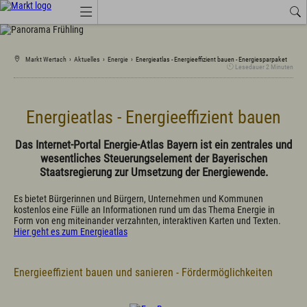
Job-Angebote
Wetter
Amtliche Bekanntmachungen
Markt Wertach
›
Aktuelles
›
Energie
›
Energieatlas - Energieeffizient bauen - Energiesparpaket
Lesedauer
2
Minuten
Tourismus Wertach
Aktuelles
Energieatlas - Energieeffizient bauen
Amtsblatt
Amtliche Bekanntmachungen
Das Internet-Portal Energie-Atlas Bayern ist ein zentrales und
Anruf-Sammeltaxi, Busse, Bahn
wesentliches Steuerungselement der Bayerischen
Branchenbuch
Staatsregierung zur Umsetzung der Energiewende.
Energie
Job-Angebote
Es bietet Bürgerinnen und Bürgern, Unternehmen und Kommunen
Landkreis Oberallgäu
kostenlos eine Fülle an Informationen rund um das Thema Energie in
Marktprodukte "vo eis dahoim"
Form von eng miteinander verzahnten, interaktiven Karten und Texten.
Marktwärme
Hier geht es zum Energieatlas
Neue Ortsmitte mit Saal
Neue Kindertagesstätte in den Starzlachauen
Veranstaltungen
Energieeffizient bauen und sanieren - Fördermöglichkeiten
Wertach Themen