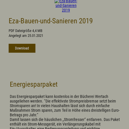
Politik
Grußwort
Aus dem Gemeinderat
Eza-Bauen-und-Sanieren 2019
Ortsvorstellung - Chronik
Politische Vereinigungen
PDF Dateigröße 4,4 MB
Vereine/Verbände
Angelegt am 25.01.2021
Wahlen
Download
Bürgerservice
Ansprechpartner(in)
Bauamt
Bücherei
Einwohnermeldeamt, Passamt
Friedhofsverwaltung
Energiesparpaket
Fundamt
Kämmerei
Das Energiesparpaket kann kostenlos in der Bücherei Wertach
Kasse
ausgeliehen werden. “Die effektivste Strompreisbremse setzt beim
Marktamt
Stromsparen an! In vielen Haushalten lässt sich durch einfache
Standesamt
Maßnahmen Strom sparen, zum Teil in Höhe eines dreistelligen Euro-
Steueramt
Betrags pro Jahr.“
Online ins Rathaus/Bürgerserviceportal
Damit lassen sich die häuslichen „Stromfresser“ entlarven. Das Paket
Formulare
enthält ein Strom-Messgerät, ein Verlängerungskabel mit
Ein-/Ausschalter, eine Bedienungsanleitung und wichtige
Satzungen