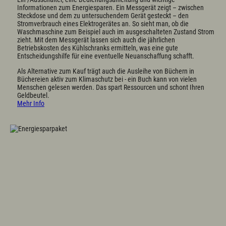
Informationen zum Energiesparen. Ein Messgerät zeigt – zwischen
Gewerbeamt
Steckdose und dem zu untersuchendem Gerät gesteckt – den
Stromverbrauch eines Elektrogerätes an. So sieht man, ob die
Waschmaschine zum Beispiel auch im ausgeschalteten Zustand Strom
Einrichtungen
zieht. Mit dem Messgerät lassen sich auch die jährlichen
Betriebskosten des Kühlschranks ermitteln, was eine gute
Abfall / Wertstoffhof
Entscheidungshilfe für eine eventuelle Neuanschaffung schafft.
Ambulante Krankenpflege
Fachstelle für pflegende Angehörige Oberallgäu
Als Alternative zum Kauf trägt auch die Ausleihe von Büchern in
Asyl/Migration
Büchereien aktiv zum Klimaschutz bei - ein Buch kann von vielen
Menschen gelesen werden. Das spart Ressourcen und schont Ihren
Evangelische Kirche
Geldbeutel.
Grundschule Wertach
Mehr Info
Katholische Kirche
Kindergarten / Kinderkrippe
Sozialbeauftragte
Tagespflege Wertach
Kontakt
E-Mail
Tel.: 08365 702 10
Branchenbuch
Webcams
Links