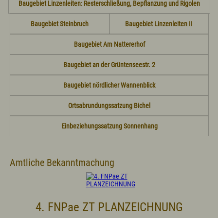
Politik
Baugebiet Linzenleiten: Resterschließung, Bepflanzung und Rigolen
Grußwort
Baugebiet Steinbruch
Baugebiet Linzenleiten II
Aus dem Gemeinderat
Ortsvorstellung - Chronik
Baugebiet Am Nattererhof
Politische Vereinigungen
Vereine/Verbände
Wahlen
Baugebiet an der Grüntenseestr. 2
Baugebiet nördlicher Wannenblick
Bürgerservice
Ansprechpartner(in)
Ortsabrundungssatzung Bichel
Bauamt
Bücherei
Einbeziehungssatzung Sonnenhang
Einwohnermeldeamt, Passamt
Friedhofsverwaltung
Fundamt
Kämmerei
Amtliche Bekanntmachung
Kasse
Marktamt
Standesamt
Steueramt
Online ins Rathaus/Bürgerserviceportal
4. FNPae ZT PLANZEICHNUNG
Formulare
Satzungen