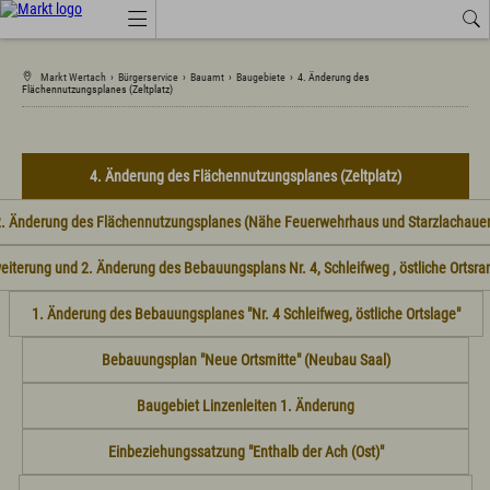
Markt Wertach
›
Bürgerservice
›
Bauamt
›
Baugebiete
›
4. Änderung des
Job-Angebote
Wetter
Amtliche Bekanntmachungen
Flächennutzungsplanes (Zeltplatz)
Tourismus Wertach
Aktuelles
4. Änderung des Flächennutzungsplanes (Zeltplatz)
Amtsblatt
. Änderung des Flächennutzungsplanes (Nähe Feuerwehrhaus und Starzlachaue
Amtliche Bekanntmachungen
Anruf-Sammeltaxi, Busse, Bahn
Branchenbuch
weiterung und 2. Änderung des Bebauungsplans Nr. 4, Schleifweg , östliche Ortsr
Energie
Job-Angebote
1. Änderung des Bebauungsplanes "Nr. 4 Schleifweg, östliche Ortslage"
Landkreis Oberallgäu
Marktprodukte "vo eis dahoim"
Bebauungsplan "Neue Ortsmitte" (Neubau Saal)
Marktwärme
Neue Ortsmitte mit Saal
Neue Kindertagesstätte in den Starzlachauen
Baugebiet Linzenleiten 1. Änderung
Veranstaltungen
Wertach Themen
Einbeziehungssatzung "Enthalb der Ach (Ost)"