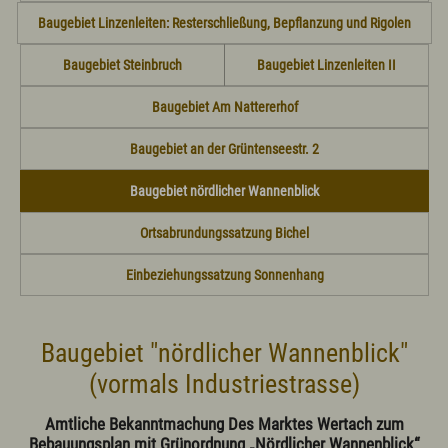
Politik
Baugebiet Linzenleiten: Resterschließung, Bepflanzung und Rigolen
Grußwort
Aus dem Gemeinderat
Baugebiet Steinbruch
Baugebiet Linzenleiten II
Ortsvorstellung - Chronik
Politische Vereinigungen
Baugebiet Am Nattererhof
Vereine/Verbände
Wahlen
Baugebiet an der Grüntenseestr. 2
Bürgerservice
Baugebiet nördlicher Wannenblick
Ansprechpartner(in)
Bauamt
Ortsabrundungssatzung Bichel
Bücherei
Einwohnermeldeamt, Passamt
Einbeziehungssatzung Sonnenhang
Friedhofsverwaltung
Fundamt
Kämmerei
Kasse
Baugebiet "nördlicher Wannenblick"
Marktamt
Standesamt
(vormals Industriestrasse)
Steueramt
Online ins Rathaus/Bürgerserviceportal
Amtliche Bekanntmachung Des Marktes Wertach zum
Formulare
Bebauungsplan mit Grünordnung „Nördlicher Wannenblick“
Satzungen