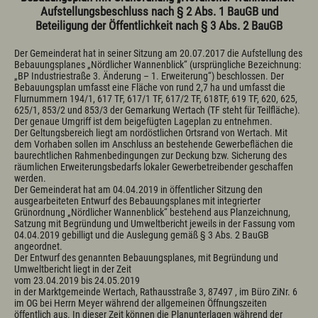
Aufstellungsbeschluss nach § 2 Abs. 1 BauGB und
Gewerbeamt
Beteiligung der Öffentlichkeit nach § 3 Abs. 2 BauGB
Einrichtungen
Der Gemeinderat hat in seiner Sitzung am 20.07.2017 die Aufstellung des
Bebauungsplanes „Nördlicher Wannenblick“ (ursprüngliche Bezeichnung:
Abfall / Wertstoffhof
„BP Industriestraße 3. Änderung – 1. Erweiterung“) beschlossen. Der
Ambulante Krankenpflege
Bebauungsplan umfasst eine Fläche von rund 2,7 ha und umfasst die
Fachstelle für pflegende Angehörige Oberallgäu
Flurnummern 194/1, 617 TF, 617/1 TF, 617/2 TF, 618TF, 619 TF, 620, 625,
625/1, 853/2 und 853/3 der Gemarkung Wertach (TF steht für Teilfläche).
Asyl/Migration
Der genaue Umgriff ist dem beigefügten Lageplan zu entnehmen.
Evangelische Kirche
Der Geltungsbereich liegt am nordöstlichen Ortsrand von Wertach. Mit
Grundschule Wertach
dem Vorhaben sollen im Anschluss an bestehende Gewerbeflächen die
Katholische Kirche
baurechtlichen Rahmenbedingungen zur Deckung bzw. Sicherung des
Kindergarten / Kinderkrippe
räumlichen Erweiterungsbedarfs lokaler Gewerbetreibender geschaffen
Sozialbeauftragte
werden.
Tagespflege Wertach
Der Gemeinderat hat am 04.04.2019 in öffentlicher Sitzung den
ausgearbeiteten Entwurf des Bebauungsplanes mit integrierter
Grünordnung „Nördlicher Wannenblick“ bestehend aus Planzeichnung,
Satzung mit Begründung und Umweltbericht jeweils in der Fassung vom
04.04.2019 gebilligt und die Auslegung gemäß § 3 Abs. 2 BauGB
Kontakt
E-Mail
Tel.: 08365 702 10
Branchenbuch
Webcams
Links
angeordnet.
Der Entwurf des genannten Bebauungsplanes, mit Begründung und
Umweltbericht liegt in der Zeit
vom 23.04.2019 bis 24.05.2019
in der Marktgemeinde Wertach, Rathausstraße 3, 87497 , im Büro ZiNr. 6
im OG bei Herrn Meyer während der allgemeinen Öffnungszeiten
öffentlich aus. In dieser Zeit können die Planunterlagen während der