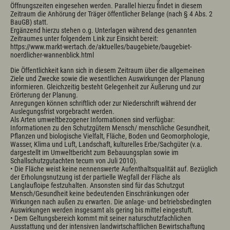
Öffnungszeiten eingesehen werden. Parallel hierzu findet in diesem
Zeitraum die Anhörung der Träger öffentlicher Belange (nach § 4 Abs. 2
BauGB) statt.
Ergänzend hierzu stehen o.g. Unterlagen während des genannten
Zeitraumes unter folgendem Link zur Einsicht bereit:
https://www.markt-wertach.de/aktuelles/baugebiete/baugebiet-
noerdlicher-wannenblick.html
Die Öffentlichkeit kann sich in diesem Zeitraum über die allgemeinen
Ziele und Zwecke sowie die wesentlichen Auswirkungen der Planung
informieren. Gleichzeitig besteht Gelegenheit zur Äußerung und zur
Erörterung der Planung.
Anregungen können schriftlich oder zur Niederschrift während der
Auslegungsfrist vorgebracht werden.
Als Arten umweltbezogener Informationen sind verfügbar:
Informationen zu den Schutzgütern Mensch/ menschliche Gesundheit,
Pflanzen und biologische Vielfalt, Fläche, Boden und Geomorphologie,
Wasser, Klima und Luft, Landschaft, kulturelles Erbe/Sachgüter (v.a.
dargestellt im Umweltbericht zum Bebauungsplan sowie im
Schallschutzgutachten tecum von Juli 2010).
• Die Fläche weist keine nennenswerte Aufenthaltsqualität auf. Bezüglich
der Erholungsnutzung ist der partielle Wegfall der Fläche als
Langlaufloipe festzuhalten. Ansonsten sind für das Schutzgut
Mensch/Gesundheit keine bedeutenden Einschränkungen oder
Wirkungen nach außen zu erwarten. Die anlage- und betriebsbedingten
Auswirkungen werden insgesamt als gering bis mittel eingestuft.
• Dem Geltungsbereich kommt mit seiner naturschutzfachlichen
Ausstattung und der intensiven landwirtschaftlichen Bewirtschaftung