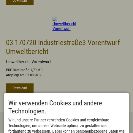
Download
03 170720 Industriestraße3 Vorentwurf
Umweltbericht
Umweltbericht Vorentwurf
PDF Dateigröße 1,79 MB
Angelegt am 02.08.2017
Download
Wir verwenden Cookies und andere
Technologien.
KONTAKT
ONLINE RECHNUNGEN
Wir und unsere Partner verwenden Cookies und vergleichbare
Technologien, um unsere Webseite optimal zu gestalten und
Markt Wertach
bitte direkt an
Rathausstraße 3
rechnung@wertach.de
fortlaufend zu verbessern. Dabei können personenbezogene Daten wie