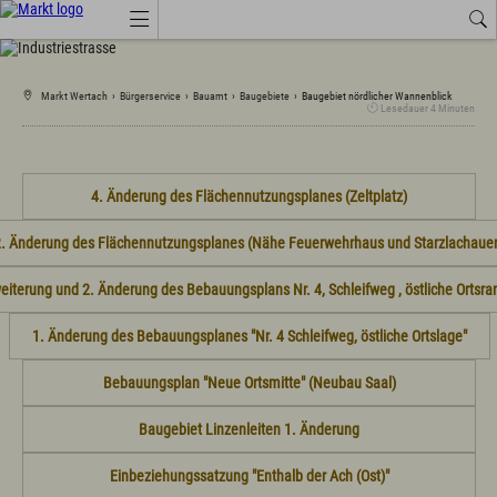
Job-Angebote
Wetter
Amtliche Bekanntmachungen
Markt Wertach
›
Bürgerservice
›
Bauamt
›
Baugebiete
›
Baugebiet nördlicher Wannenblick
Lesedauer
4
Minuten
Tourismus Wertach
Aktuelles
4. Änderung des Flächennutzungsplanes (Zeltplatz)
Amtsblatt
Amtliche Bekanntmachungen
. Änderung des Flächennutzungsplanes (Nähe Feuerwehrhaus und Starzlachaue
Anruf-Sammeltaxi, Busse, Bahn
Branchenbuch
Energie
weiterung und 2. Änderung des Bebauungsplans Nr. 4, Schleifweg , östliche Ortsr
Job-Angebote
Landkreis Oberallgäu
1. Änderung des Bebauungsplanes "Nr. 4 Schleifweg, östliche Ortslage"
Marktprodukte "vo eis dahoim"
Marktwärme
Bebauungsplan "Neue Ortsmitte" (Neubau Saal)
Neue Ortsmitte mit Saal
Neue Kindertagesstätte in den Starzlachauen
Veranstaltungen
Baugebiet Linzenleiten 1. Änderung
Wertach Themen
Einbeziehungssatzung "Enthalb der Ach (Ost)"