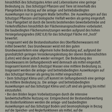
hinsichtlich des Schutzgutes Arten und Lebensräume eine geringe
Bedeutung zu. Das Schutzgut Pflanzen und Tiere ist innerhalb des
Plangebietes in Bezug auf die anlage- und betriebsbedingten
Auswirkungen nur in geringem Maße betroffen. Die Auswirkungen auf das
Schutzgut Pflanzen und biologische Vielfalt werden als gering eingestuft.
• Das Plangebiet ist durch die bereits bestehenden Gewerbebetriebe und
Verkehrsflächen hinsichtlich der Flächeninanspruchnahme vorbelastet.
Die baubedingten Flächenumnutzungen werden aufgrund des hohen
Versiegelungsgrades (GRZ 0,8) für das Schutzgut Fläche mit „hoch“
bewertet.
• Insgesamt wird die Bestandssituation des Oberflächenwassers mit
mittel bewertet. Das Grundwasser weist mit den guten
Grundwasserleitern eine allgemein hohe Bedeutung auf, aufgrund der
grundsätzlich geringen Versickerungsleistung der oberen Bodenschichten
(Lehm) wird diese jedoch wieder verringert. Die Bedeutung des
Grundwassers im Geltungsbereich wird demnach als mittel eingestuft.
Insgesamt kommt dem Schutzgut Wasser eine mittlere Bedeutung zu.
Insgesamt werden die anlage- und betriebsbedingten Auswirkungen auf
das Schutzgut Wasser als gering bis mittel eingeschätzt.
• Dem Schutzgut Klima und Luft kommt im Geltungsbereich eine geringe
bis mittlere Bedeutung zu. Die anlage- und betriebsbedingten
Auswirkungen auf das Schutzgut Klima und Luft sind als gering bis mittel
einzustufen.
• Bei den Böden liegen Vorbelastzungen durch die intensive
landwirtschaftliche Nutzung vor. Entsprechend der Bestandsbewertung
der Bodenfunktionen werden die anlage- und baubedingten
Auswirkungen auf das Schutzgut Boden und Geomorphologie in Bezug
auf die Speicher- und Reglerfunktionen als mittel, auf die