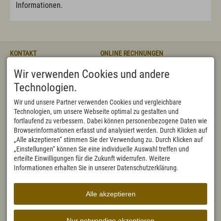
Politik
Informationen.
Grußwort
Aus dem Gemeinderat
Ortsvorstellung - Chronik
Politische Vereinigungen
KONTAKT
ONLINE RECHNUNGEN
Vereine/Verbände
Wahlen
Markt Wertach
bitte direkt an
Wir verwenden Cookies und andere
Rathausstraße 3
rechnung@wertach.de
87497 Wertach
Oder mit dem
sicheren
Technologien.
DEUTSCHLAND
Bürgerservice
Kontaktformular:
Tel.
+49 8365 702 10
https://formularserver-
Wir und unsere Partner verwenden Cookies und vergleichbare
Fax +49 8365 702 122
Ansprechpartner(in)
bp.bayern.de/sichererKontakt?
Technologien, um unsere Webseite optimal zu gestalten und
rathaus@wertach.de
Bauamt
caller=89885343764
fortlaufend zu verbessern. Dabei können personenbezogene Daten wie
Bücherei
BEHÖRDENNUMMER 115
ÖFFNUNGSZEITEN
Browserinformationen erfasst und analysiert werden. Durch Klicken auf
Einwohnermeldeamt, Passamt
Von Montag bis Freitag ist die
Mo, Di, Do,
08:00-12:00
„Alle akzeptieren“ stimmen Sie der Verwendung zu. Durch Klicken auf
Friedhofsverwaltung
Fr
Tel.: 115 in Stadt und Landkreis
„Einstellungen“ können Sie eine individuelle Auswahl treffen und
Fundamt
jeweils von 7.30 bis 18 Uhr
Mittwoch
14:00-17:00
erteilte Einwilligungen für die Zukunft widerrufen. Weitere
Kämmerei
besetzt. Anrufende erhalten dort
Kasse
Informationen erhalten Sie in unserer Datenschutzerklärung.
Sa, So
geschlossen
nicht nur Auskünfte zu lokalen
Marktamt
Themen, sondern auch zu
Standesamt
Fragen, die Behörden
Alle akzeptieren
Steueramt
bundesweit betreffen.
Online ins Rathaus/Bürgerserviceportal
Formulare
Nur notwendige akzeptieren
Satzungen