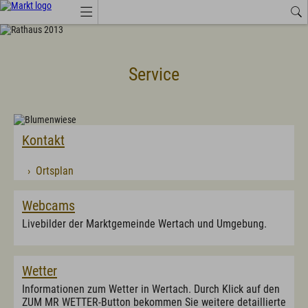
Job-Angebote
Wetter
Amtliche Bekanntmachungen
Service
Tourismus Wertach
Aktuelles
Amtsblatt
Kontakt
Amtliche Bekanntmachungen
Anruf-Sammeltaxi, Busse, Bahn
Branchenbuch
› Ortsplan
Energie
Job-Angebote
Landkreis Oberallgäu
Webcams
Marktprodukte "vo eis dahoim"
Livebilder der Marktgemeinde Wertach und Umgebung.
Marktwärme
Neue Ortsmitte mit Saal
Neue Kindertagesstätte in den Starzlachauen
Veranstaltungen
Wetter
Wertach Themen
Informationen zum Wetter in Wertach. Durch Klick auf den
ZUM MR WETTER-Button bekommen Sie weitere detaillierte