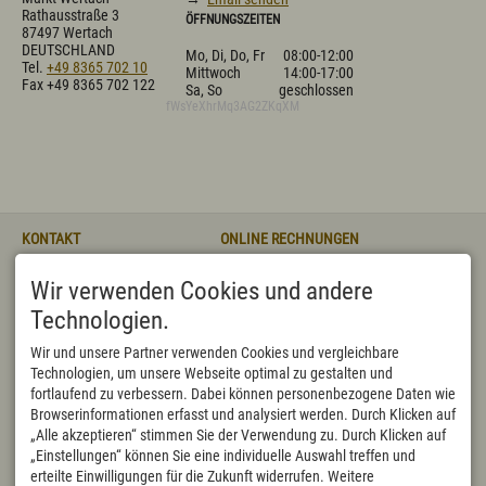
Rathausstraße 3
ÖFFNUNGSZEITEN
87497 Wertach
DEUTSCHLAND
Mo, Di, Do, Fr
08:00-12:00
Tel.
+49 8365 702 10
Mittwoch
14:00-17:00
Fax +49 8365 702 122
Sa, So
geschlossen
fWsYeXhrMq3AG2ZKqXM
KONTAKT
ONLINE RECHNUNGEN
bitte direkt an
rechnung@wertach.de
Wir verwenden Cookies und andere
Markt Wertach
Oder mit dem
sicheren
Rathausstraße 3
Technologien.
Kontaktformular:
87497 Wertach
DEUTSCHLAND
https://formularserver-
Wir und unsere Partner verwenden Cookies und vergleichbare
Tel.
+49 8365 702 10
bp.bayern.de/sichererKontakt?
Technologien, um unsere Webseite optimal zu gestalten und
Fax +49 8365 702 122
caller=89885343764
rathaus@wertach.de
fortlaufend zu verbessern. Dabei können personenbezogene Daten wie
BEHÖRDENNUMMER 115
ÖFFNUNGSZEITEN
Browserinformationen erfasst und analysiert werden. Durch Klicken auf
Von Montag bis Freitag ist die
Mo, Di, Do, Fr
08:00-12:00
„Alle akzeptieren“ stimmen Sie der Verwendung zu. Durch Klicken auf
Tel.: 115 in Stadt und Landkreis
„Einstellungen“ können Sie eine individuelle Auswahl treffen und
Mittwoch
14:00-17:00
jeweils von 7.30 bis 18 Uhr
erteilte Einwilligungen für die Zukunft widerrufen. Weitere
Sa, So
geschlossen