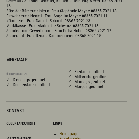
Geschäftsleitender Beamter, Bauamt - Herr Jörg Meyer: 08365 7021-
Gewerbeamt
16

Büro der Bürgermeisterin- Frau Stephanie Meyer: 08365 7021-18

Einwohnermeldeamt - Frau Angelika Meyer: 08365 7021-11

Kämmerei - Frau Daniela Schmidt 08365 7021-23

Einrichtungen
Marktkasse - Frau Madeleine Schwarz: 08365 7021-13

Standes- und Gewerbeamt - Frau Petra Huber: 08365 7021-12

Abfall / Wertstoffhof
Steueramt - Frau Renate Kammermeier: 08365 7021-15
Ambulante Krankenpflege
Fachstelle für pflegende Angehörige Oberallgäu
Asyl/Migration
Evangelische Kirche
Grundschule Wertach
MERKMALE
Katholische Kirche
Kindergarten / Kinderkrippe
✓ Freitags geöffnet
ÖFFNUNGSZEITEN
Sozialbeauftragte
✓ Mittwochs geöffnet
✓ Dienstags geöffnet
✓ Montags geöffnet
Tagespflege Wertach
✓ Donnerstags geöffnet
✓ Morgen geöffnet
Kontakt
E-Mail
Tel.: 08365 702 10
Branchenbuch
Webcams
Links
KONTAKT
OBJEKTANSCHRIFT
LINKS
→
Homepage
Markt Wertach
→
Email senden