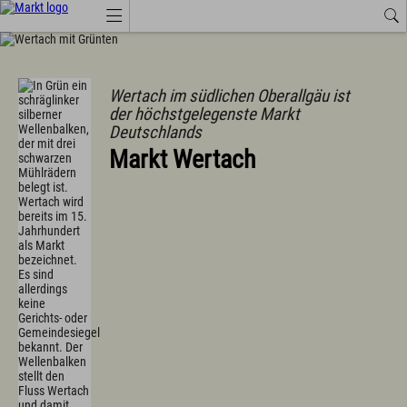
Job-Angebote
Wetter
Amtliche Bekanntmachungen
Tourismus Wertach
Wertach im südlichen Oberallgäu ist
der höchstgelegenste Markt
Deutschlands
Aktuelles
Markt Wertach
Amtsblatt
Amtliche Bekanntmachungen
Anruf-Sammeltaxi, Busse, Bahn
Branchenbuch
Energie
Job-Angebote
Landkreis Oberallgäu
Marktprodukte "vo eis dahoim"
Marktwärme
Neue Ortsmitte mit Saal
Neue Kindertagesstätte in den Starzlachauen
Veranstaltungen
Wertach Themen